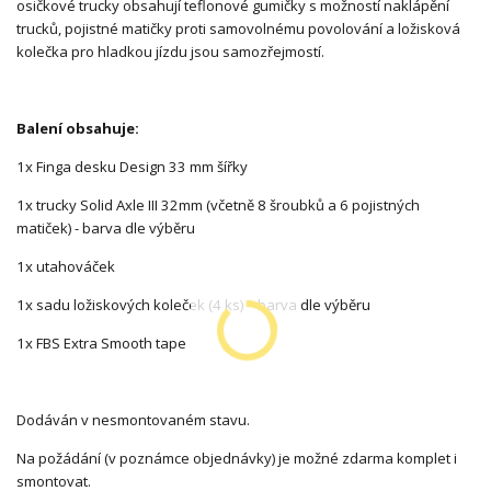
osičkové trucky obsahují teflonové gumičky s možností naklápění
trucků, pojistné matičky proti samovolnému povolování a ložisková
kolečka pro hladkou jízdu jsou samozřejmostí.
Balení obsahuje:
1x Finga desku Design 33 mm šířky
1x trucky Solid Axle III 32mm (včetně 8 šroubků a 6 pojistných
matiček) - barva dle výběru
1x utahováček
1x sadu ložiskových koleček (4 ks) - barva dle výběru
1x FBS Extra Smooth tape
Dodáván v nesmontovaném stavu.
Na požádání (v poznámce objednávky) je možné zdarma komplet i
smontovat.