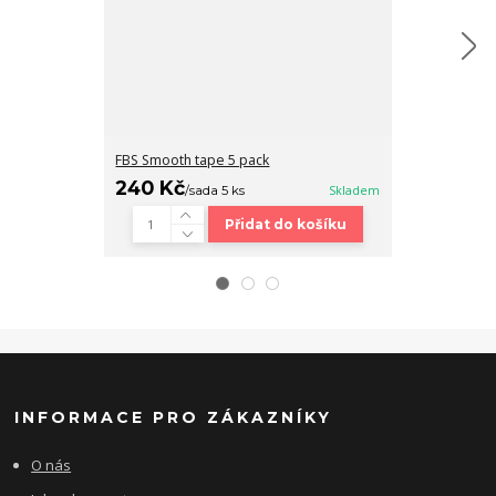
FBS Smooth tape 5 pack
Fingerboard b
240 Kč
320 Kč
/
sada 5 ks
Skladem
/
ks
Přidat do košíku
INFORMACE PRO ZÁKAZNÍKY
O nás