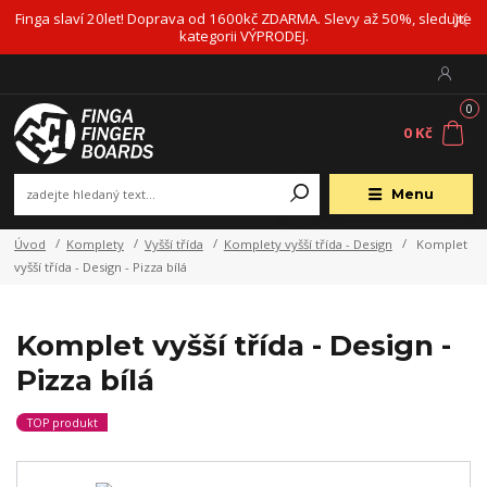
Finga slaví 20let! Doprava od 1600kč ZDARMA. Slevy až 50%, sledujte
kategorii VÝPRODEJ.
0
0 Kč
Menu
Úvod
Komplety
Vyšší třída
Komplety vyšší třída - Design
Komplet
vyšší třída - Design - Pizza bílá
Komplet vyšší třída - Design -
Pizza bílá
TOP produkt