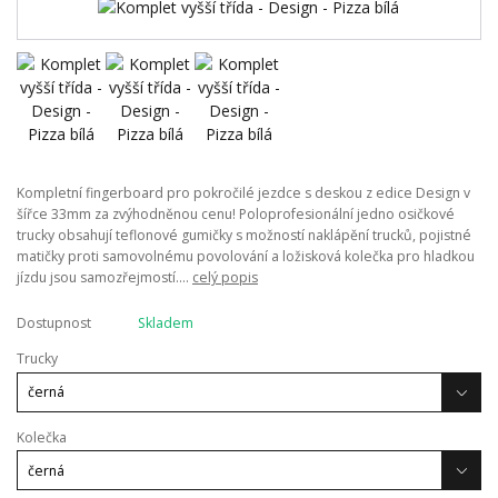
Kompletní fingerboard pro pokročilé jezdce s deskou z edice Design v
šířce 33mm za zvýhodněnou cenu! Poloprofesionální jedno osičkové
trucky obsahují teflonové gumičky s možností naklápění trucků, pojistné
matičky proti samovolnému povolování a ložisková kolečka pro hladkou
jízdu jsou samozřejmostí....
celý popis
Dostupnost
Skladem
Trucky
Kolečka