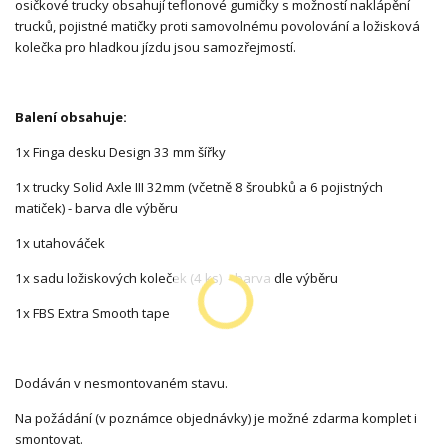
osičkové trucky obsahují teflonové gumičky s možností naklápění
trucků, pojistné matičky proti samovolnému povolování a ložisková
kolečka pro hladkou jízdu jsou samozřejmostí.
Balení obsahuje:
1x Finga desku Design 33 mm šířky
1x trucky Solid Axle III 32mm (včetně 8 šroubků a 6 pojistných
matiček) - barva dle výběru
1x utahováček
1x sadu ložiskových koleček (4 ks) - barva dle výběru
1x FBS Extra Smooth tape
Dodáván v nesmontovaném stavu.
Na požádání (v poznámce objednávky) je možné zdarma komplet i
smontovat.