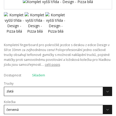
Kompletní fingerboard pro pokročilé jezdce s deskou z edice Design v
šířce 33mm za zvýhodněnou cenu! Poloprofesionální jedno osičkové
trucky obsahují teflonové gumičky s možností naklápění trucků, pojistné
matičky proti samovolnému povolování a ložisková kolečka pro hladkou
jízdu jsou samozřejmostí....
celý popis
Dostupnost
Skladem
Trucky
Kolečka