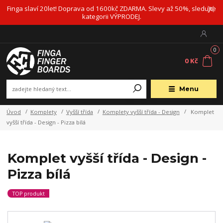
Finga slaví 20let! Doprava od 1600kč ZDARMA. Slevy až 50%, sledujte
kategorii VÝPRODEJ.
0
0 Kč
Menu
Úvod
Komplety
Vyšší třída
Komplety vyšší třída - Design
Komplet
vyšší třída - Design - Pizza bílá
Komplet vyšší třída - Design -
Pizza bílá
TOP produkt