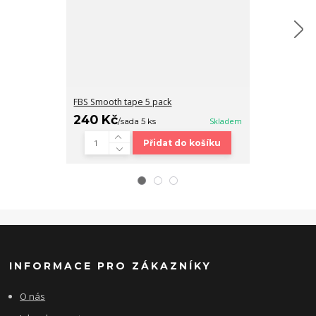
FBS Smooth tape 5 pack
Fingerboard b
240 Kč
320 Kč
/
sada 5 ks
Skladem
/
ks
Přidat do košíku
INFORMACE PRO ZÁKAZNÍKY
O nás