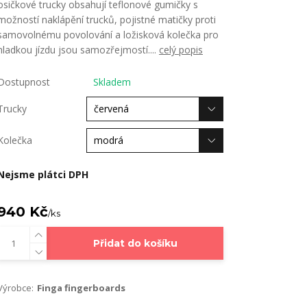
osičkové trucky obsahují teflonové gumičky s
možností naklápění trucků, pojistné matičky proti
samovolnému povolování a ložisková kolečka pro
hladkou jízdu jsou samozřejmostí....
celý popis
Dostupnost
Skladem
Trucky
Kolečka
Nejsme plátci DPH
940 Kč
/
ks
Přidat do košíku
Výrobce:
Finga fingerboards