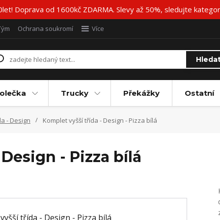
20let! Doprava od 1600kč ZDARMA. Slevy až 50%, sledujte katego
Tým
Ochrana soukromí
Více
Hleda
olečka
Trucky
Překážky
Ostatní
da - Design
Komplet vyšší třída - Design - Pizza bílá
 Design - Pizza bílá