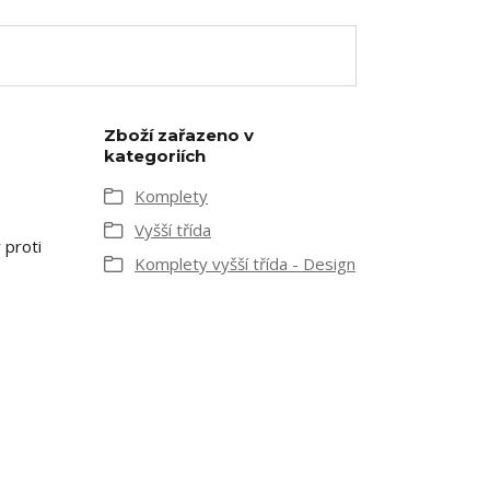
Zboží zařazeno v
kategoriích
Komplety
Vyšší třída
 proti
Komplety vyšší třída - Design