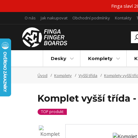
Finga slaví 
O nás
Jak nakupovat
Obchodní podmínky
Kontakty
Desky
Komplety
K
Úvod
Komplety
Vyšší třída
Komplety vyšší tří
Komplet vyšší třída -
TOP produkt