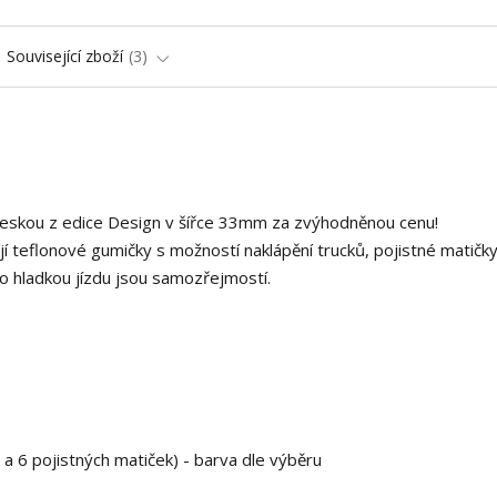
Související zboží
3
deskou z edice Design v šířce 33mm za zvýhodněnou cenu!
í teflonové gumičky s možností naklápění trucků, pojistné matičky
o hladkou jízdu jsou samozřejmostí.
 a 6 pojistných matiček) - barva dle výběru