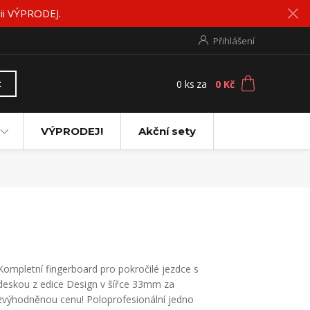
rii VÝPRODEJ.
Přihlášení
0
ks
za
0 Kč
t
VÝPRODEJ!
Akční sety
Kompletní fingerboard pro pokročilé jezdce s
deskou z edice Design v šířce 33mm za
zvýhodněnou cenu! Poloprofesionální jedno