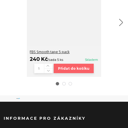
FBS Smooth tape 5 pack
Fingerboard b
240 Kč
320 Kč
/
sada 5 ks
Skladem
/
ks
Přidat do košíku
INFORMACE PRO ZÁKAZNÍKY