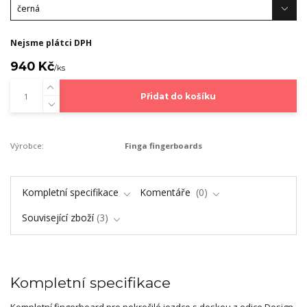
Nejsme plátci DPH
940 Kč
/
ks
Přidat do košíku
Výrobce:
Finga fingerboards
Kompletní specifikace
Komentáře
0
Související zboží
3
Kompletní specifikace
Kompletní fingerboard pro pokročilé jezdce s deskou z edice Design