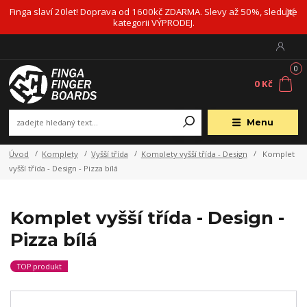
Finga slaví 20let! Doprava od 1600kč ZDARMA. Slevy až 50%, sledujte
kategorii VÝPRODEJ.
0
0 Kč
Menu
Úvod
Komplety
Vyšší třída
Komplety vyšší třída - Design
Komplet
vyšší třída - Design - Pizza bílá
Komplet vyšší třída - Design -
Pizza bílá
TOP produkt