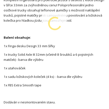
v šířce 33mm za zvýhodněnou cenu! Poloprofesionální jedno
osičkové trucky obsahují teflonové gumičky s možností naklápění
trucků, pojistné matičky proti samovolnému povolování a ložisková
kolečka pro hladkou jízdu jsou samozřejmostí.
Balení obsahuje:
1x Finga desku Design 33 mm šířky
1x trucky Solid Axle III 32mm (včetně 8 šroubků a 6 pojistných
matiček) - barva dle výběru
1x utahováček
1x sadu ložiskových koleček (4 ks) - barva dle výběru
1x FBS Extra Smooth tape
Dodáván v nesmontovaném stavu.