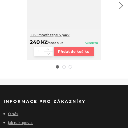
FBS Smooth tape 5 pack
Fingerboard b
240 Kč
320 Kč
/
sada 5 ks
Skladem
/
ks
Přidat do košíku
INFORMACE PRO ZÁKAZNÍKY
O nás
Jak nakupovat