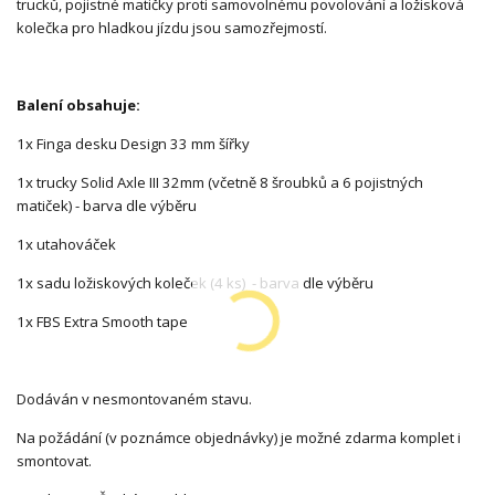
trucků, pojistné matičky proti samovolnému povolování a ložisková
kolečka pro hladkou jízdu jsou samozřejmostí.
Balení obsahuje:
1x Finga desku Design 33 mm šířky
1x trucky Solid Axle III 32mm (včetně 8 šroubků a 6 pojistných
matiček) - barva dle výběru
1x utahováček
1x sadu ložiskových koleček (4 ks) - barva dle výběru
1x FBS Extra Smooth tape
Dodáván v nesmontovaném stavu.
Na požádání (v poznámce objednávky) je možné zdarma komplet i
smontovat.