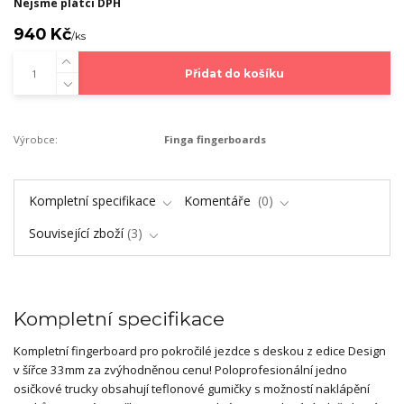
Nejsme plátci DPH
940 Kč
/
ks
Přidat do košíku
Výrobce:
Finga fingerboards
Kompletní specifikace
Komentáře
0
Související zboží
3
Kompletní specifikace
Kompletní fingerboard pro pokročilé jezdce s deskou z edice Design
v šířce 33mm za zvýhodněnou cenu! Poloprofesionální jedno
osičkové trucky obsahují teflonové gumičky s možností naklápění