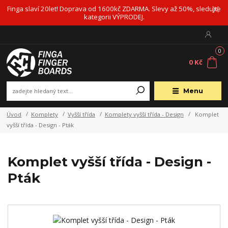
Finga slaví 20let! Doprava od 1600kč ZDARMA. Slevy až 50%, sledujte
kategorii VÝPRODEJ.
0
0 Kč
Menu
Úvod
Komplety
Vyšší třída
Komplety vyšší třída - Design
Komplet
vyšší třída - Design - Pták
Komplet vyšší třída - Design -
Pták