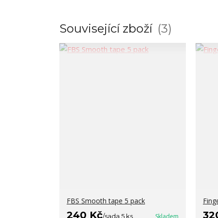
Související zboží
3
FBS Smooth tape 5 pack
Fing
240 Kč
32
/
sada 5 ks
Skladem