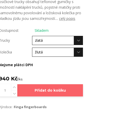
osičkové trucky obsahují teflonové gumičky s
možností naklápění trucků, pojistné matičky proti
samovolnému povolování a ložisková kolečka pro
hladkou jízdu jsou samozřejmostí....
celý popis
Dostupnost
Skladem
Trucky
Kolečka
Nejsme plátci DPH
940 Kč
/
ks
Přidat do košíku
Výrobce:
Finga fingerboards