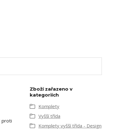
Zboží zařazeno v
kategoriích
Komplety
Vyšší třída
 proti
Komplety vyšší třída - Design