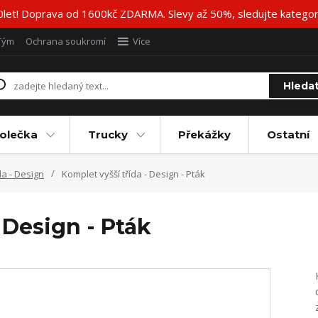
20let! Doprava od 1600kč ZDARMA. Slevy až 50%, sledujte katego
Tým
Ochrana soukromí
Více
Hleda
olečka
Trucky
Překážky
Ostatní
da - Design
Komplet vyšší třída - Design - Pták
 Design - Pták