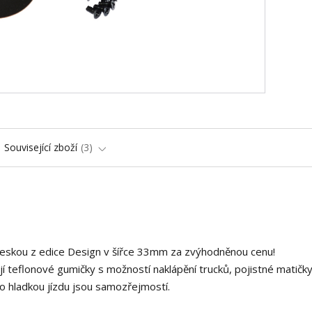
Související zboží
3
deskou z edice Design v šířce 33mm za zvýhodněnou cenu!
í teflonové gumičky s možností naklápění trucků, pojistné matičky
o hladkou jízdu jsou samozřejmostí.