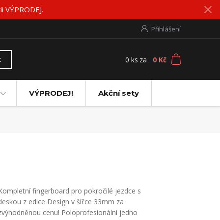
rii VÝPRODEJ.
Přihlášení
0
ks
za
0 Kč
t
VÝPRODEJ!
Akční sety
Kompletní fingerboard pro pokročilé jezdce s
deskou z edice Design v šířce 33mm za
zvýhodněnou cenu! Poloprofesionální jedno