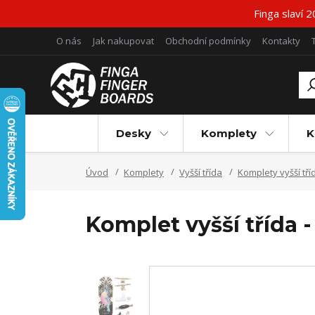
Finga slaví 
O nás
Jak nakupovat
Obchodní podmínky
Kontakty
Desky
Komplety
K
Úvod
Komplety
Vyšší třída
Komplety vyšší tří
Komplet vyšší třída -