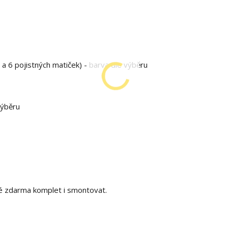
 a 6 pojistných matiček) - barva dle výběru
výběru
é zdarma komplet i smontovat.