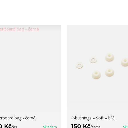
erboard bag - černá
R-bushings – Soft – bílá
0 Kč
150 Kč
/
ks
Skladem
/
sada
Sk