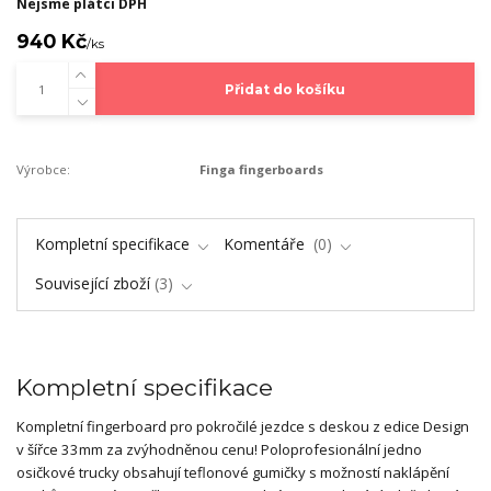
Nejsme plátci DPH
940 Kč
/
ks
Přidat do košíku
Výrobce:
Finga fingerboards
Kompletní specifikace
Komentáře
0
Související zboží
3
Kompletní specifikace
Kompletní fingerboard pro pokročilé jezdce s deskou z edice Design
v šířce 33mm za zvýhodněnou cenu! Poloprofesionální jedno
osičkové trucky obsahují teflonové gumičky s možností naklápění