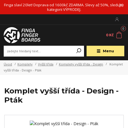
Finga slaví 20let! Doprava od 1600kč ZDARMA. Slevy až 50%, sledujte
kategorii VÝPRODEJ.
0
0 Kč
Menu
Úvod
Komplety
Vyšší třída
Komplety vyšší třída - Design
Komplet
vyšší třída - Design - Pták
Komplet vyšší třída - Design -
Pták