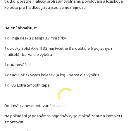
trucků, pojistné matičky proti samovolnému povolování a ložisková
kolečka pro hladkou jízdu jsou samozřejmostí.
Balení obsahuje:
1x Finga desku Design 33 mm šířky
1x trucky Solid Axle III 32mm (včetně 8 šroubků a 6 pojistných
matiček) - barva dle výběru
1x utahováček
1x sadu ložiskových koleček (4 ks) - barva dle výběru
1x FBS Extra Smooth tape
Dodáván v nesmontovaném stavu.
Na požádání (v poznámce objednávky) je možné zdarma komplet i
smontovat.