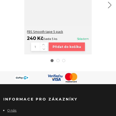
FBS Smooth tape 5 pack
Fingerboard b
240 Kč
320 Kč
/
sada 5 ks
Skladem
/
ks
Přidat do košíku
INFORMACE PRO ZÁKAZNÍKY
O nás