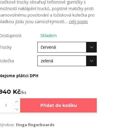
osičkové trucky obsahují teflonové gumičky s
možností naklápění trucků, pojistné matičky proti
samovolnému povolování a ložisková kolečka pro
hladkou jízdu jsou samozřejmostí....
celý popis
Dostupnost
Skladem
Trucky
Kolečka
Nejsme plátci DPH
940 Kč
/
ks
Přidat do košíku
Výrobce:
Finga fingerboards