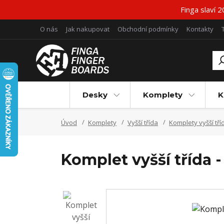
Finga slaví 
O nás
Jak nakupovat
Obchodní podmínky
Kontakty
Desky
Komplety
K
Úvod
Komplety
Vyšší třída
Komplety vyšší tří
Komplet vyšší třída -