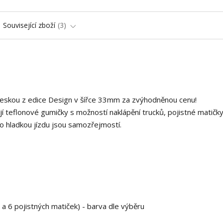
Související zboží
3
deskou z edice Design v šířce 33mm za zvýhodněnou cenu!
í teflonové gumičky s možností naklápění trucků, pojistné matičky
o hladkou jízdu jsou samozřejmostí.
 a 6 pojistných matiček) - barva dle výběru