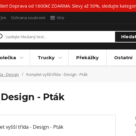
20let! Doprava od 1600kč ZDARMA. Slevy až 50%, sledujte katego
Tým
Ochrana soukromí
Více
Hleda
olečka
Trucky
Překážky
Ostatní
da - Design
Komplet vyšší třída - Design - Pták
 Design - Pták