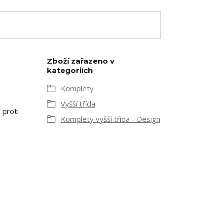
Zboží zařazeno v
kategoriích
Komplety
Vyšší třída
 proti
Komplety vyšší třída - Design