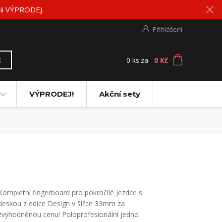
rii VÝPRODEJ.
Přihlášení
0
ks
za
0 Kč
t
VÝPRODEJ!
Akční sety
Kompletní fingerboard pro pokročilé jezdce s
deskou z edice Design v šířce 33mm za
zvýhodněnou cenu! Poloprofesionální jedno