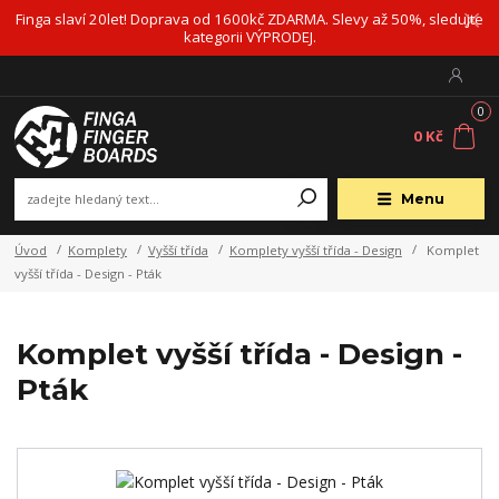
Finga slaví 20let! Doprava od 1600kč ZDARMA. Slevy až 50%, sledujte
kategorii VÝPRODEJ.
0
0 Kč
Menu
Úvod
Komplety
Vyšší třída
Komplety vyšší třída - Design
Komplet
vyšší třída - Design - Pták
Komplet vyšší třída - Design -
Pták