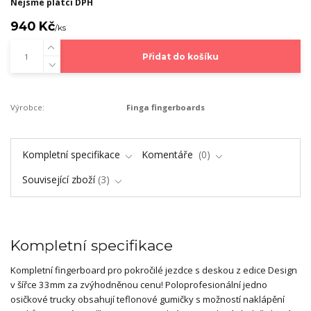
Nejsme plátci DPH
940 Kč
/
ks
Přidat do košíku
Výrobce:
Finga fingerboards
Kompletní specifikace
Komentáře
0
Související zboží
3
Kompletní specifikace
Kompletní fingerboard pro pokročilé jezdce s deskou z edice Design
v šířce 33mm za zvýhodněnou cenu! Poloprofesionální jedno
osičkové trucky obsahují teflonové gumičky s možností naklápění