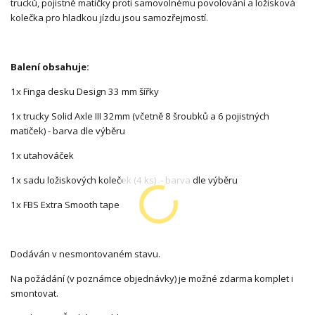
trucků, pojistné matičky proti samovolnému povolování a ložisková
kolečka pro hladkou jízdu jsou samozřejmostí.
Balení obsahuje:
1x Finga desku Design 33 mm šířky
1x trucky Solid Axle III 32mm (včetně 8 šroubků a 6 pojistných
matiček) - barva dle výběru
1x utahováček
1x sadu ložiskových koleček (4 ks) - barva dle výběru
1x FBS Extra Smooth tape
Dodáván v nesmontovaném stavu.
Na požádání (v poznámce objednávky) je možné zdarma komplet i
smontovat.