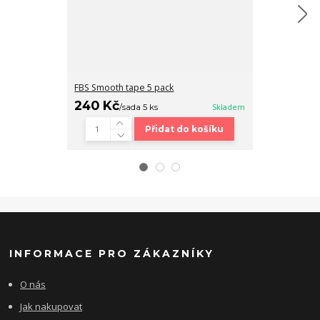
FBS Smooth tape 5 pack
Fingerboard b
240 Kč
320 Kč
/
sada 5 ks
Skladem
/
ks
Přidat do košíku
INFORMACE PRO ZÁKAZNÍKY
O nás
Jak nakupovat