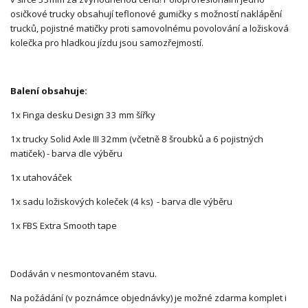
osičkové trucky obsahují teflonové gumičky s možností naklápění
trucků, pojistné matičky proti samovolnému povolování a ložisková
kolečka pro hladkou jízdu jsou samozřejmostí.
Balení obsahuje:
1x Finga desku Design 33 mm šířky
1x trucky Solid Axle III 32mm (včetně 8 šroubků a 6 pojistných
matiček) - barva dle výběru
1x utahováček
1x sadu ložiskových koleček (4 ks) - barva dle výběru
1x FBS Extra Smooth tape
Dodáván v nesmontovaném stavu.
Na požádání (v poznámce objednávky) je možné zdarma komplet i