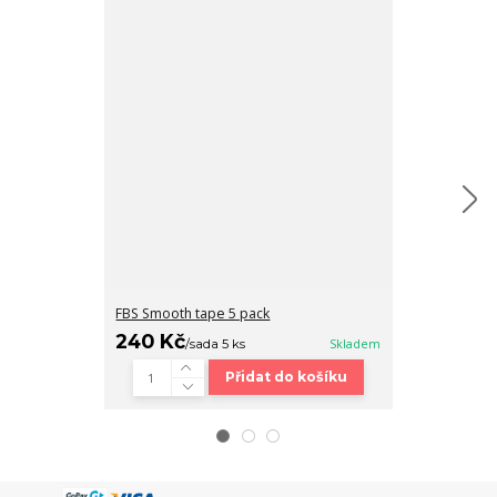
FBS Smooth tape 5 pack
Fingerboard b
240 Kč
320 Kč
/
sada 5 ks
Skladem
/
ks
Přidat do košíku