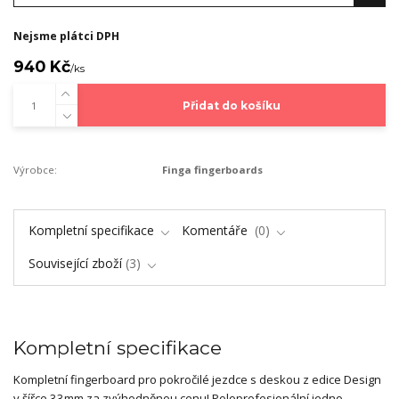
Nejsme plátci DPH
940 Kč
/
ks
Přidat do košíku
Výrobce:
Finga fingerboards
Kompletní specifikace
Komentáře
0
Související zboží
3
Kompletní specifikace
Kompletní fingerboard pro pokročilé jezdce s deskou z edice Design
v šířce 33mm za zvýhodněnou cenu! Poloprofesionální jedno