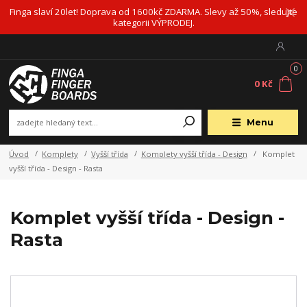
Finga slaví 20let! Doprava od 1600kč ZDARMA. Slevy až 50%, sledujte
kategorii VÝPRODEJ.
0
0 Kč
Menu
Úvod
Komplety
Vyšší třída
Komplety vyšší třída - Design
Komplet
vyšší třída - Design - Rasta
Komplet vyšší třída - Design -
Rasta