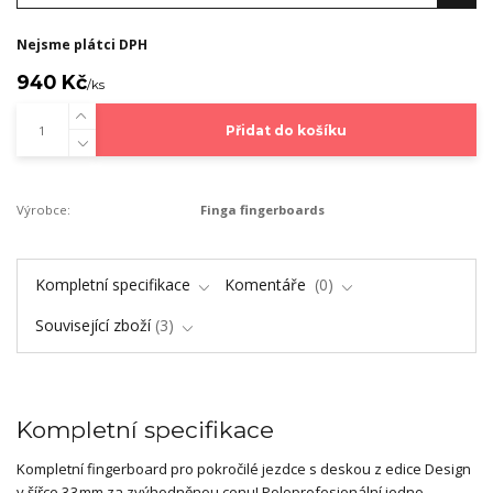
Nejsme plátci DPH
940 Kč
/
ks
Přidat do košíku
Výrobce:
Finga fingerboards
Kompletní specifikace
Komentáře
0
Související zboží
3
Kompletní specifikace
Kompletní fingerboard pro pokročilé jezdce s deskou z edice Design
v šířce 33mm za zvýhodněnou cenu! Poloprofesionální jedno