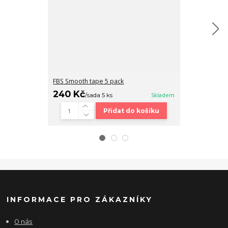
FBS Smooth tape 5 pack
Fingerboard b
240 Kč
320 Kč
/
sada 5 ks
Skladem
/
ks
Přidat do košíku
INFORMACE PRO ZÁKAZNÍKY
O nás