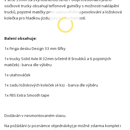
osičkové trucky obsahují teflonové gumičky s možností naklápění
trucků, pojistné matičky proti samovolnému povolování a ložisková
kolečka pro hladkou jízdu jsou samozřejmostí.
Balení obsahuje:
1x Finga desku Design 33 mm šířky
1x trucky Solid Axle III 32mm (včetně 8 šroubků a 6 pojistných
matiček) - barva dle výběru
1x utahováček
1x sadu ložiskových koleček (4 ks) - barva dle výběru
1x FBS Extra Smooth tape
Dodáván v nesmontovaném stavu.
Na požádání (v poznámce objednávky) je možné zdarma komplet i