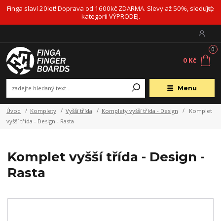
Finga slaví 20let! Doprava od 1600kč ZDARMA. Slevy až 50%, sledujte
kategorii VÝPRODEJ.
0
0 Kč
Menu
Úvod
Komplety
Vyšší třída
Komplety vyšší třída - Design
Komplet
vyšší třída - Design - Rasta
Komplet vyšší třída - Design -
Rasta