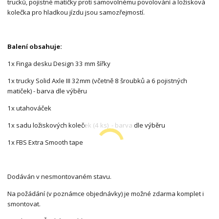
trucků, pojistné matičky proti samovolnému povolování a ložisková
kolečka pro hladkou jízdu jsou samozřejmostí.
Balení obsahuje:
1x Finga desku Design 33 mm šířky
1x trucky Solid Axle III 32mm (včetně 8 šroubků a 6 pojistných
matiček) - barva dle výběru
1x utahováček
1x sadu ložiskových koleček (4 ks) - barva dle výběru
1x FBS Extra Smooth tape
Dodáván v nesmontovaném stavu.
Na požádání (v poznámce objednávky) je možné zdarma komplet i
smontovat.