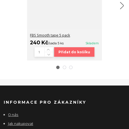
FBS Smooth tape 5 pack
Fingerboard b
240 Kč
320 Kč
/
sada 5 ks
Skladem
/
ks
Přidat do košíku
INFORMACE PRO ZÁKAZNÍKY
O nás
Jak nakupovat