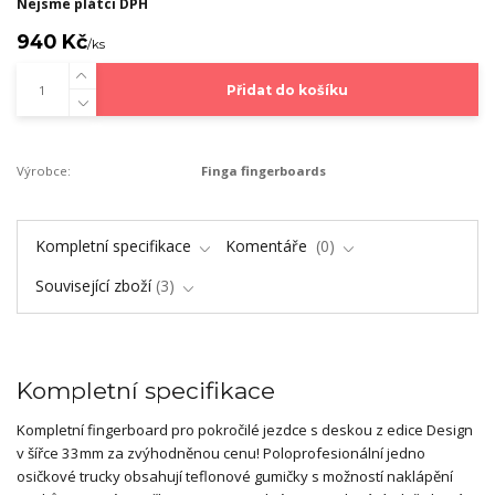
Nejsme plátci DPH
940 Kč
/
ks
Přidat do košíku
Výrobce:
Finga fingerboards
Kompletní specifikace
Komentáře
0
Související zboží
3
Kompletní specifikace
Kompletní fingerboard pro pokročilé jezdce s deskou z edice Design
v šířce 33mm za zvýhodněnou cenu! Poloprofesionální jedno
osičkové trucky obsahují teflonové gumičky s možností naklápění