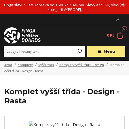
Finga slaví 20let! Doprava od 1600kč ZDARMA. Slevy až 50%, sledujte
kategorii VÝPRODEJ.
0
0 Kč
Menu
Úvod
Komplety
Vyšší třída
Komplety vyšší třída - Design
Komplet
vyšší třída - Design - Rasta
Komplet vyšší třída - Design -
Rasta