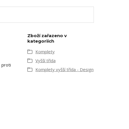
Zboží zařazeno v
kategoriích
Komplety
Vyšší třída
 proti
Komplety vyšší třída - Design