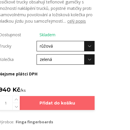
osičkové trucky obsahují teflonové gumičky s
možností naklápění trucků, pojistné matičky proti
samovolnému povolování a ložisková kolečka pro
hladkou jízdu jsou samozřejmostí....
celý popis
Dostupnost
Skladem
Trucky
Kolečka
Nejsme plátci DPH
940 Kč
/
ks
Přidat do košíku
Výrobce:
Finga fingerboards