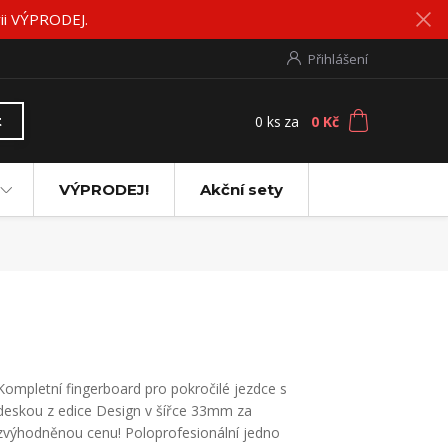
rii VÝPRODEJ.
Přihlášení
0
ks
za
0 Kč
t
VÝPRODEJ!
Akční sety
Kompletní fingerboard pro pokročilé jezdce s
deskou z edice Design v šířce 33mm za
zvýhodněnou cenu! Poloprofesionální jedno