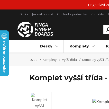
Finga slaví 
O nás
Jak nakupovat
Obchodní podmínky
Kontakty
Desky
Komplety
K
Úvod
Komplety
Vyšší třída
Komplety vyšší tří
Komplet vyšší třída -