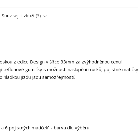
Související zboží
3
deskou z edice Design v šířce 33mm za zvýhodněnou cenu!
í teflonové gumičky s možností naklápění trucků, pojistné matičky
o hladkou jízdu jsou samozřejmostí.
 a 6 pojistných matiček) - barva dle výběru