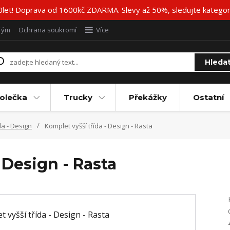
20let! Doprava od 1600kč ZDARMA. Slevy až 50%, sledujte katego
Tým
Ochrana soukromí
Více
Hleda
olečka
Trucky
Překážky
Ostatní
da - Design
Komplet vyšší třída - Design - Rasta
 Design - Rasta