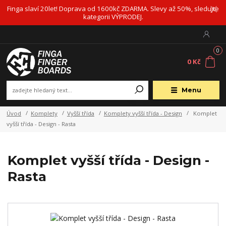
Finga slaví 20let! Doprava od 1600kč ZDARMA. Slevy až 50%, sledujte
kategorii VÝPRODEJ.
0
0 Kč
Menu
Úvod
Komplety
Vyšší třída
Komplety vyšší třída - Design
Komplet
vyšší třída - Design - Rasta
Komplet vyšší třída - Design -
Rasta