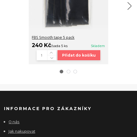
FBS Smooth tape 5 pack
Fingerboard b
240 Kč
320 Kč
/
sada 5 ks
Skladem
/
ks
Přidat do košíku
INFORMACE PRO ZÁKAZNÍKY
O nás
Jak nakupovat