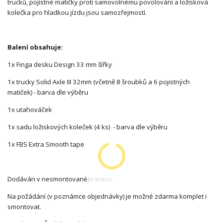
trucků, pojistné matičky proti samovolnému povolování a ložisková
kolečka pro hladkou jízdu jsou samozřejmostí.
Balení obsahuje:
1x Finga desku Design 33 mm šířky
1x trucky Solid Axle III 32mm (včetně 8 šroubků a 6 pojistných
matiček) - barva dle výběru
1x utahováček
1x sadu ložiskových koleček (4 ks) - barva dle výběru
1x FBS Extra Smooth tape
Dodáván v nesmontovaném stavu.
Na požádání (v poznámce objednávky) je možné zdarma komplet i
smontovat.