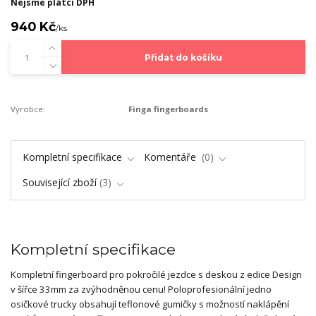
Nejsme plátci DPH
940 Kč
/
ks
Přidat do košíku
Výrobce:
Finga fingerboards
Kompletní specifikace
Komentáře
0
Související zboží
3
Kompletní specifikace
Kompletní fingerboard pro pokročilé jezdce s deskou z edice Design
v šířce 33mm za zvýhodněnou cenu! Poloprofesionální jedno
osičkové trucky obsahují teflonové gumičky s možností naklápění