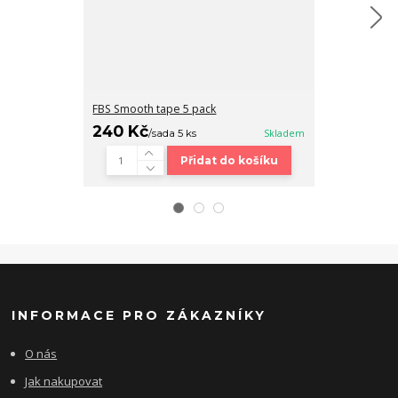
FBS Smooth tape 5 pack
Fingerboard b
240 Kč
320 Kč
/
sada 5 ks
Skladem
/
ks
Přidat do košíku
INFORMACE PRO ZÁKAZNÍKY
O nás
Jak nakupovat