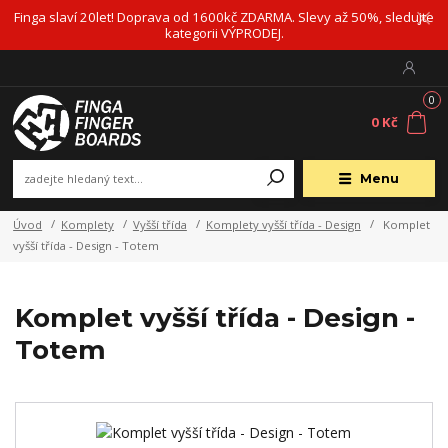
Finga slaví 20let! Doprava od 1600kč ZDARMA. Slevy až 50%, sledujte
kategorii VÝPRODEJ.
0
0 Kč
Menu
Úvod
Komplety
Vyšší třída
Komplety vyšší třída - Design
Komplet
vyšší třída - Design - Totem
Komplet vyšší třída - Design -
Totem