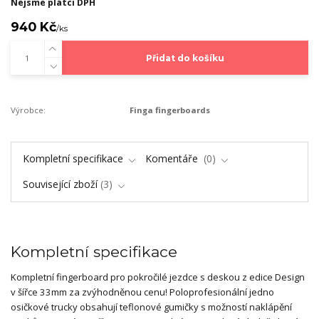
Nejsme plátci DPH
940 Kč
/
ks
Přidat do košíku
Výrobce:
Finga fingerboards
Kompletní specifikace
Komentáře
0
Související zboží
3
Kompletní specifikace
Kompletní fingerboard pro pokročilé jezdce s deskou z edice Design
v šířce 33mm za zvýhodněnou cenu! Poloprofesionální jedno
osičkové trucky obsahují teflonové gumičky s možností naklápění