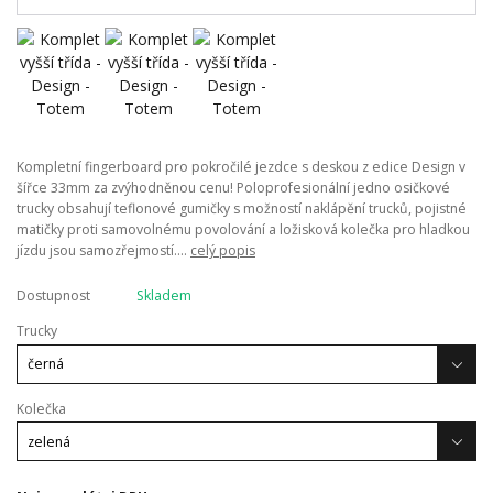
Kompletní fingerboard pro pokročilé jezdce s deskou z edice Design v
šířce 33mm za zvýhodněnou cenu! Poloprofesionální jedno osičkové
trucky obsahují teflonové gumičky s možností naklápění trucků, pojistné
matičky proti samovolnému povolování a ložisková kolečka pro hladkou
jízdu jsou samozřejmostí....
celý popis
Dostupnost
Skladem
Trucky
Kolečka