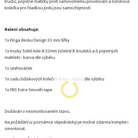
trucků, pojistné matičky proti samovolnému povolování a ložisková
kolečka pro hladkou jízdu jsou samozřejmostí.
Balení obsahuje:
1x Finga desku Design 33 mm šířky
1x trucky Solid Axle III 32mm (včetně 8 šroubků a 6 pojistných
matiček) - barva dle výběru
1x utahováček
1x sadu ložiskových koleček (4 ks) - barva dle výběru
1x FBS Extra Smooth tape
Dodáván v nesmontovaném stavu.
Na požádání (v poznámce objednávky) je možné zdarma komplet i
smontovat.