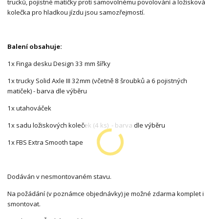
trucků, pojistné matičky proti samovolnému povolování a ložisková
kolečka pro hladkou jízdu jsou samozřejmostí.
Balení obsahuje:
1x Finga desku Design 33 mm šířky
1x trucky Solid Axle III 32mm (včetně 8 šroubků a 6 pojistných
matiček) - barva dle výběru
1x utahováček
1x sadu ložiskových koleček (4 ks) - barva dle výběru
1x FBS Extra Smooth tape
Dodáván v nesmontovaném stavu.
Na požádání (v poznámce objednávky) je možné zdarma komplet i
smontovat.