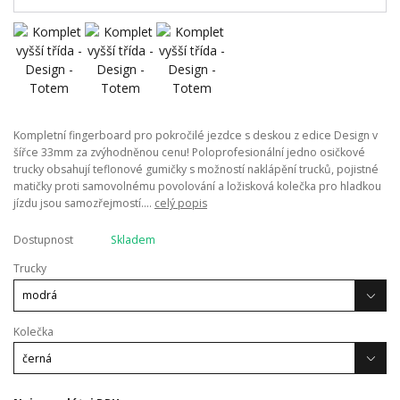
Kompletní fingerboard pro pokročilé jezdce s deskou z edice Design v
šířce 33mm za zvýhodněnou cenu! Poloprofesionální jedno osičkové
trucky obsahují teflonové gumičky s možností naklápění trucků, pojistné
matičky proti samovolnému povolování a ložisková kolečka pro hladkou
jízdu jsou samozřejmostí....
celý popis
Dostupnost
Skladem
Trucky
Kolečka