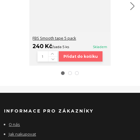
FBS Smooth tape 5 pack
Fingerboard b
240 Kč
320 Kč
/
sada 5 ks
Skladem
/
ks
Přidat do košíku
INFORMACE PRO ZÁKAZNÍKY
O nás
Jak nakupovat