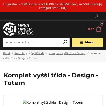
Finga slaví 20let! Doprava od 1600kč ZDARMA. Slevy až 50%, sledujte
kategorii VÝPRODEJ.
0
0 Kč
Menu
Úvod
Komplety
Vyšší třída
Komplety vyšší třída - Design
Komplet
vyšší třída - Design - Totem
Komplet vyšší třída - Design -
Totem