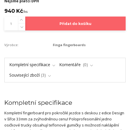
Nejsme plátci DPH
940 Kč
/
ks
Přidat do košíku
Výrobce:
Finga fingerboards
Kompletní specifikace
Komentáře
0
Související zboží
3
Kompletní specifikace
Kompletní fingerboard pro pokročilé jezdce s deskou z edice Design
v šířce 33mm za zvýhodněnou cenu! Poloprofesionální jedno
osičkové trucky obsahují teflonové gumičky s možností naklápění