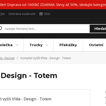
20let! Doprava od 1600kč ZDARMA. Slevy až 50%, sledujte katego
Tým
Ochrana soukromí
Více
Hleda
olečka
Trucky
Překážky
Ostatní
da - Design
Komplet vyšší třída - Design - Totem
- Design - Totem