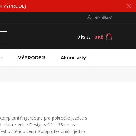
rii VÝPRODEJ.
Přihlášení
0
ks
za
0 Kč
t
VÝPRODEJ!
Akční sety
Kompletní fingerboard pro pokročilé jezdce s
deskou z edice Design v šířce 33mm za
zvýhodněnou cenu! Poloprofesionální jedno