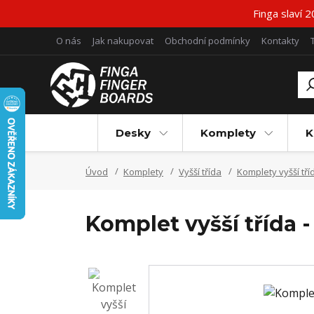
Finga slaví 
O nás
Jak nakupovat
Obchodní podmínky
Kontakty
Desky
Komplety
K
Úvod
Komplety
Vyšší třída
Komplety vyšší tří
Komplet vyšší třída 