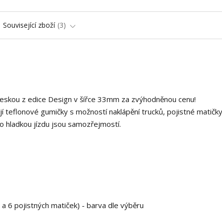
Související zboží
3
deskou z edice Design v šířce 33mm za zvýhodněnou cenu!
í teflonové gumičky s možností naklápění trucků, pojistné matičky
o hladkou jízdu jsou samozřejmostí.
 a 6 pojistných matiček) - barva dle výběru