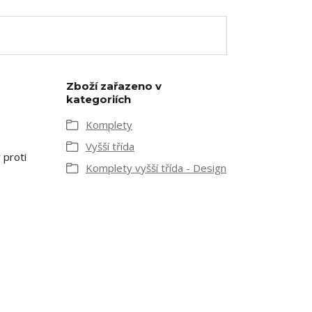
Zboží zařazeno v
kategoriích
Komplety
Vyšší třída
 proti
Komplety vyšší třída - Design