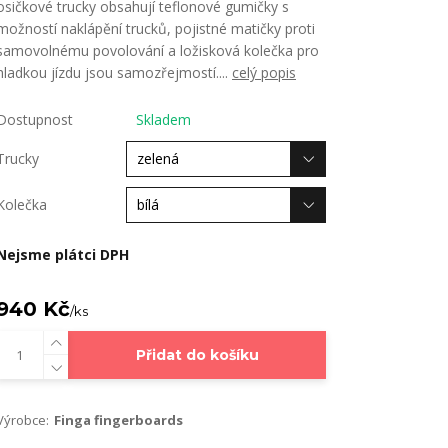
osičkové trucky obsahují teflonové gumičky s
možností naklápění trucků, pojistné matičky proti
samovolnému povolování a ložisková kolečka pro
hladkou jízdu jsou samozřejmostí....
celý popis
Dostupnost
Skladem
Trucky
Kolečka
Nejsme plátci DPH
940 Kč
/
ks
Přidat do košíku
Výrobce:
Finga fingerboards