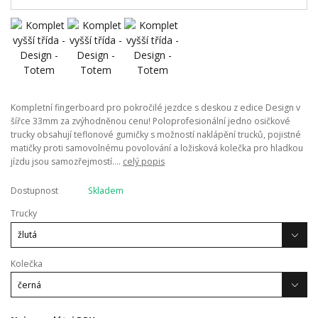
Kompletní fingerboard pro pokročilé jezdce s deskou z edice Design v
šířce 33mm za zvýhodněnou cenu! Poloprofesionální jedno osičkové
trucky obsahují teflonové gumičky s možností naklápění trucků, pojistné
matičky proti samovolnému povolování a ložisková kolečka pro hladkou
jízdu jsou samozřejmostí....
celý popis
Dostupnost
Skladem
Trucky
Kolečka