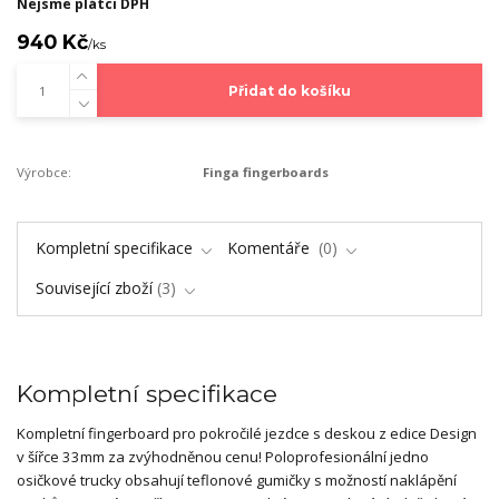
Nejsme plátci DPH
940 Kč
/
ks
Přidat do košíku
Výrobce:
Finga fingerboards
Kompletní specifikace
Komentáře
0
Související zboží
3
Kompletní specifikace
Kompletní fingerboard pro pokročilé jezdce s deskou z edice Design
v šířce 33mm za zvýhodněnou cenu! Poloprofesionální jedno
osičkové trucky obsahují teflonové gumičky s možností naklápění