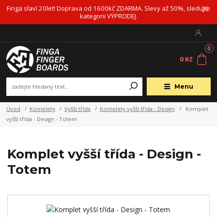
Finga slaví 20let! Doprava od 1600kč ZDARMA. Slevy až 50%, sledujte
kategorii VÝPRODEJ.
0
0 Kč
Menu
Úvod
Komplety
Vyšší třída
Komplety vyšší třída - Design
Komplet
vyšší třída - Design - Totem
Komplet vyšší třída - Design -
Totem