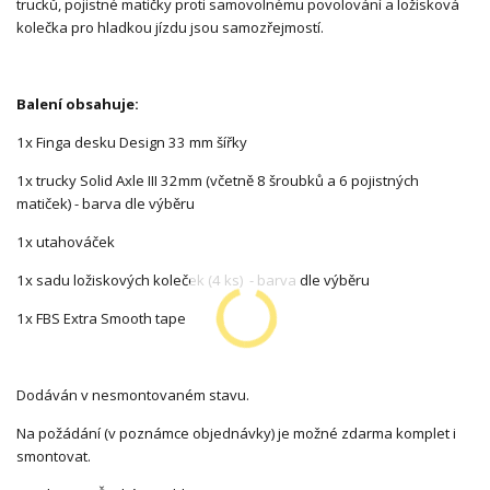
trucků, pojistné matičky proti samovolnému povolování a ložisková
kolečka pro hladkou jízdu jsou samozřejmostí.
Balení obsahuje:
1x Finga desku Design 33 mm šířky
1x trucky Solid Axle III 32mm (včetně 8 šroubků a 6 pojistných
matiček) - barva dle výběru
1x utahováček
1x sadu ložiskových koleček (4 ks) - barva dle výběru
1x FBS Extra Smooth tape
Dodáván v nesmontovaném stavu.
Na požádání (v poznámce objednávky) je možné zdarma komplet i
smontovat.