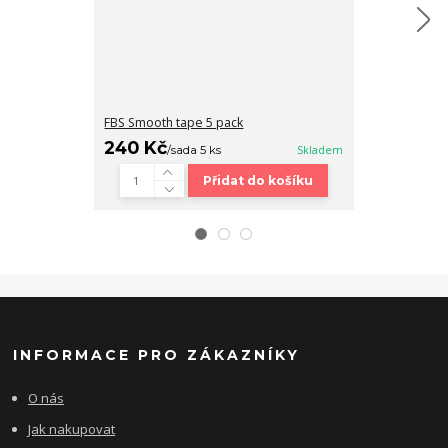
FBS Smooth tape 5 pack
Fingerboard b
240 Kč
320 Kč
/
sada 5 ks
Skladem
/
ks
Přidat do košíku
INFORMACE PRO ZÁKAZNÍKY
O nás
Jak nakupovat