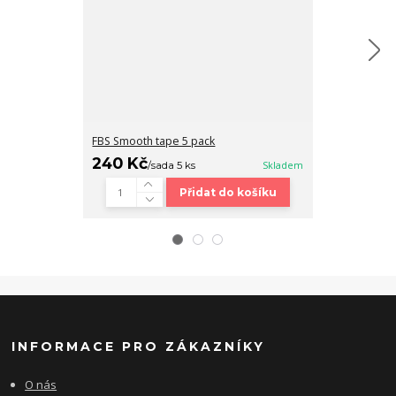
FBS Smooth tape 5 pack
Fingerboard b
240 Kč
320 Kč
/
sada 5 ks
Skladem
/
ks
Přidat do košíku
INFORMACE PRO ZÁKAZNÍKY
O nás