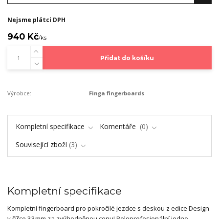
Nejsme plátci DPH
940 Kč
/
ks
Přidat do košíku
Výrobce:
Finga fingerboards
Kompletní specifikace
Komentáře
0
Související zboží
3
Kompletní specifikace
Kompletní fingerboard pro pokročilé jezdce s deskou z edice Design
v šířce 33mm za zvýhodněnou cenu! Poloprofesionální jedno