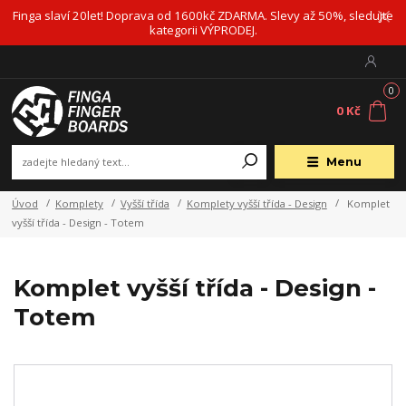
Finga slaví 20let! Doprava od 1600kč ZDARMA. Slevy až 50%, sledujte
kategorii VÝPRODEJ.
0
0 Kč
Menu
Úvod
Komplety
Vyšší třída
Komplety vyšší třída - Design
Komplet
vyšší třída - Design - Totem
Komplet vyšší třída - Design -
Totem