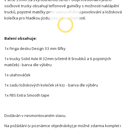
osičkové trucky obsahují teflonové gumičky s možností naklápění
trucků, pojistné matičky proti samovolnému povolování a ložisková
kolečka pro hladkou jízdu jsou samozřejmostí.
Balení obsahuje:
1x Finga desku Design 33 mm šířky
1x trucky Solid Axle III 32mm (včetně 8 šroubků a 6 pojistných
matiček) - barva dle výběru
1x utahováček
1x sadu ložiskových koleček (4 ks) - barva dle výběru
1x FBS Extra Smooth tape
Dodáván v nesmontovaném stavu.
Na požádání (v poznámce objednávky) je možné zdarma komplet i