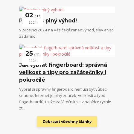
02
12
Prosinec plný výhod!
2024
V prosinci 2024 na Vás čeká ranec výhod, slev a věcí
zadarmo!
25
11
2024
Jak vybrat fingerboard: správná
velikost a tipy pro začátečníky i
pokročilé
Vybrat si správný fingerboard nemusí být vůbec
snadné. Internet je plný značek, velikostí a typů
fingerboardů, takže začátečník se v nabídce rychle
zt...
Zobrazit všechny články