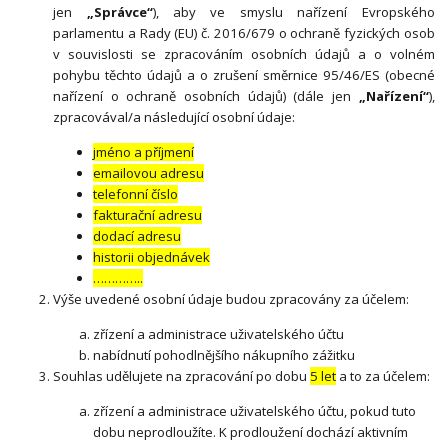
jen
„Správce“
), aby ve smyslu nařízení Evropského
parlamentu a Rady (EU) č. 2016/679 o ochraně fyzických osob
v souvislosti se zpracováním osobních údajů a o volném
pohybu těchto údajů a o zrušení směrnice 95/46/ES (obecné
nařízení o ochraně osobních údajů) (dále jen
„Nařízení“
),
zpracovával/a následující osobní údaje:
jméno a příjmení
emailovou adresu
telefonní číslo
fakturační adresu
dodací adresu
historii objednávek
…………..
Výše uvedené osobní údaje budou zpracovány za účelem:
zřízení a administrace uživatelského účtu
nabídnutí pohodlnějšího nákupního zážitku
Souhlas udělujete na zpracování po dobu
5 let
a to za účelem:
zřízení a administrace uživatelského účtu, pokud tuto
dobu neprodloužíte. K prodloužení dochází aktivním