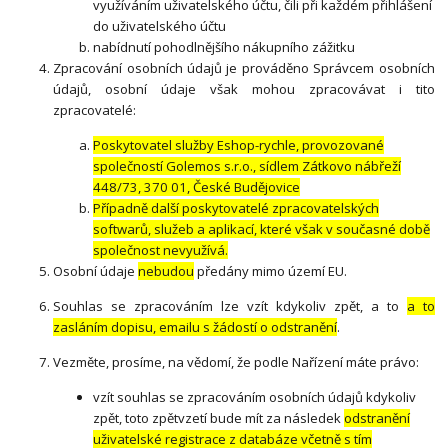
využíváním uživatelského účtu, čili při každém přihlášení
do uživatelského účtu
nabídnutí pohodlnějšího nákupního zážitku
Zpracování osobních údajů je prováděno Správcem osobních
údajů, osobní údaje však mohou zpracovávat i tito
zpracovatelé:
Poskytovatel služby Eshop-rychle, provozované
společností Golemos s.r.o., sídlem Zátkovo nábřeží
448/73, 370 01, České Budějovice
Případně další poskytovatelé zpracovatelských
softwarů, služeb a aplikací, které však v současné době
společnost nevyužívá.
Osobní údaje
nebudou
předány mimo území EU.
Souhlas se zpracováním lze vzít kdykoliv zpět, a to
a to
zasláním dopisu, emailu s žádostí o odstranění
.
Vezměte, prosíme, na vědomí, že podle Nařízení máte právo:
vzít souhlas se zpracováním osobních údajů kdykoliv
zpět, toto zpětvzetí bude mít za následek
odstranění
uživatelské registrace z databáze včetně s tím