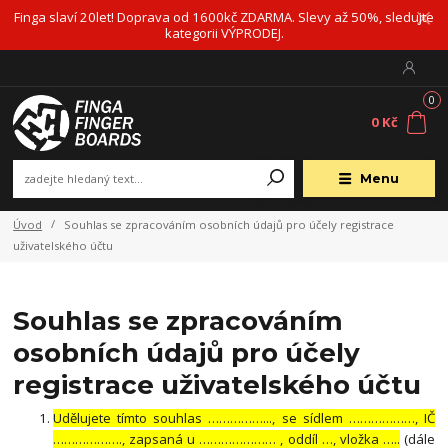
Finga slaví 20let! Doprava od 1600kč ZDARMA. Slevy až 50%, sledujte
kategorii VÝPRODEJ.
0
0 Kč
Menu
Úvod
Souhlas se zpracováním osobních údajů pro účely registrace
uživatelského účtu
Souhlas se zpracováním
osobních údajů pro účely
registrace uživatelského účtu
Udělujete tímto souhlas ……………..., se sídlem ………………, IČ
………………., zapsaná u ………………… , oddíl …, vložka …..
(dále