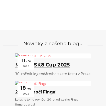
Novinky z našeho blogu
11
06
Mystic SK8 Cup 2025
2025
30. ročník legendárního skate festu v Praze
18
05
20 let výročí Finga!
2025
Letos je tomu rovných 20 let od vzniku Finga
fingerboards!