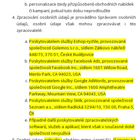
personalizace (tedy přizpůsobení) obchodních nabídek
či kampaní, pokud tuto dobu neprodloužíte
Zpracování osobních údajů je prováděno Správcem osobních
údajů, osobní údaje však mohou zpracovávat i tito
zpracovatelé:
Poskytovatelem služby Eshop-rychle, provozované
společností Golemos s.r.o., sídlem Zátkovo nábřeží
448/73, 370 01, České Budějovice
Poskytovatelem služby Facebook Ads, provozované
společností Facebook Inc., sídlem 1601 Willow Road,
Menlo Park, CA 94025, USA
Poskytovatelem služby Google AdWords, provozované
společností Google Inc., sídlem 1600 Amphitheatre
Parkway, Mountain View, CA 94043, USA
Poskytovatelem služby Sklik, provozované společností
Seznam a.s., sídlem Radlická 3294/10, 150 00, Praha 5,
ČR
Případně další poskytovatelé zpracovatelských
softwarů, služeb a aplikací, které však v současné době
společnost nevyužívá
Osobní údaje
nebudou
předány mimo území EU.
(Servery na