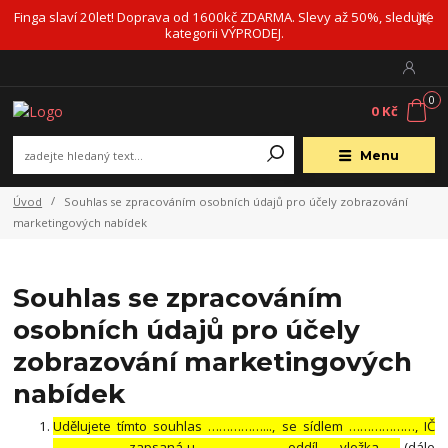
Finga slaví 20let! Doprava od 1600kč ZDARMA. Slevy až 50%, sledujte
kategorii VÝPRODEJ.
0
0 Kč
Menu
Úvod
Souhlas se zpracováním osobních údajů pro účely zobrazování
marketingových nabídek
Souhlas se zpracováním
osobních údajů pro účely
zobrazování marketingových
nabídek
Udělujete tímto souhlas ……………..., se sídlem ………………, IČ
………………., zapsaná u ………………… , oddíl …, vložka …..
(dále