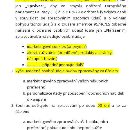
jen
„Správce“
), aby ve smyslu nařízení Evropského
parlamentu a Rady (EU) č. 2016/679 o ochraně fyzických osob
v souvislosti se zpracováním osobních údajů a o volném
pohybu těchto údajů a o zrušení směrnice 95/46/ES (obecné
nařízení o ochraně osobních údajů) (dále jen
„Nařízení“
),
zpracovával/a následující osobní údaje:
marketingové cookies (anonymní)
aktivita uživatele (prohlížené produkty a stránky,
nákupní chování)
………….. případně jmenujte další
Výše uvedené osobní údaje budou zpracovány za účelem:
marketingového zpracování Vašich nákupních
preferencí
personalizace (tedy přizpůsobení) obchodních nabídek
či kampaní
Souhlas udělujete na zpracování po dobu
90 dní
a to za
účelem:
marketingového zpracování vašich nákupních
preferencí, pokud tuto dobu neprodloužíte