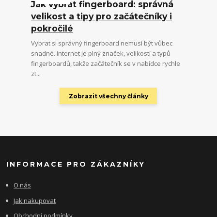
Jak vybrat fingerboard: správná
velikost a tipy pro začátečníky i
pokročilé
Vybrat si správný fingerboard nemusí být vůbec
snadné. Internet je plný značek, velikostí a typů
fingerboardů, takže začátečník se v nabídce rychle
zt...
Zobrazit všechny články
INFORMACE PRO ZÁKAZNÍKY
O nás
Jak nakupovat
Obchodní podmínky