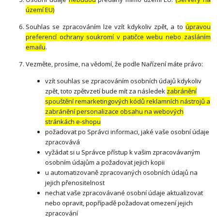
území EU)
Souhlas se zpracováním lze vzít kdykoliv zpět, a to
úpravou
preferencí ochrany soukromí v patičce webu nebo zasláním
emailu
.
Vezměte, prosíme, na vědomí, že podle Nařízení máte právo:
vzít souhlas se zpracováním osobních údajů kdykoliv
zpět, toto zpětvzetí bude mít za následek
zabránění
spouštění remarketingových kódů reklamních nástrojů a
zabránění personalizace obsahu na webových
stránkách e-shopu
požadovat po Správci informaci, jaké vaše osobní údaje
zpracovává
vyžádat si u Správce přístup k vašim zpracovávaným
osobním údajům a požadovat jejich kopii
u automatizovaně zpracovaných osobních údajů na
jejich přenositelnost
nechat vaše zpracovávané osobní údaje aktualizovat
nebo opravit, popřípadě požadovat omezení jejich
zpracování