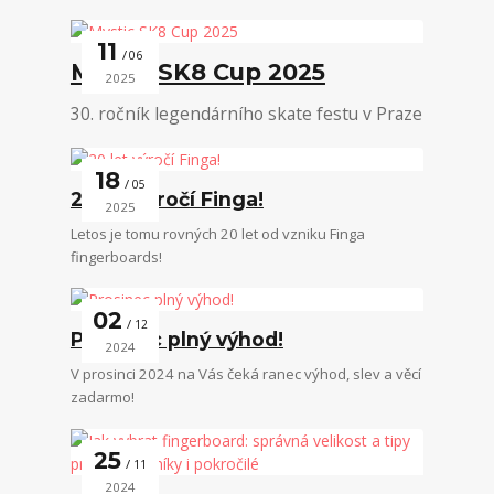
11
06
Mystic SK8 Cup 2025
2025
30. ročník legendárního skate festu v Praze
18
05
20 let výročí Finga!
2025
Letos je tomu rovných 20 let od vzniku Finga
fingerboards!
02
12
Prosinec plný výhod!
2024
V prosinci 2024 na Vás čeká ranec výhod, slev a věcí
zadarmo!
25
11
2024